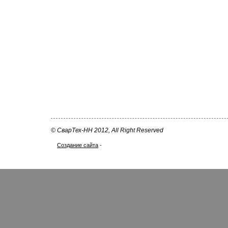
© СварТех-НН 2012, All Right Reserved
Создание сайта
-