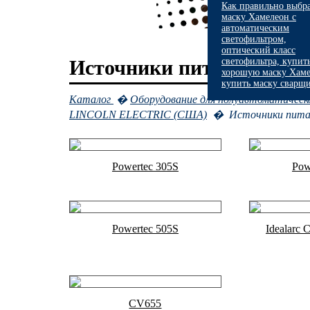
Как правильно выбр
маску Хамелеон с
автоматическим
светофильтром,
оптический класс
Источники питания для 
светофильтра, купит
хорошую маску Хаме
купить маску сварщ
Каталог
�
Оборудование для полуавтоматическ
LINCOLN ELECTRIC (США)
� Источники питани
Powertec 305S
Pow
Powertec 505S
Idealarc
CV655