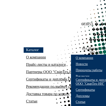
603053, �.
����
���
�����
тел./факс (831)
Каталог
282-10-55,
evx1
О компании
О компании
Новости
Прайс-листы и каталоги
Принципы работы
Партнеры ООО "СварТех-НН"
Вакансии
Сертификаты и дипломы ООО "СварТех-НН"
Сертификаты и дип
ООО "СварТех-НН"
Рекомендации по выбору сварочного оборудова
Сертификаты
Доставка товара по городу
Дипломы
Статьи
Статьи