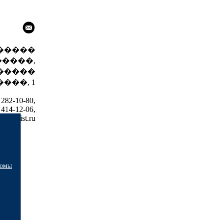
 ������
����,
�����
���, 1
 282-10-80,
 414-12-06,
981@list.ru
ломы
ния