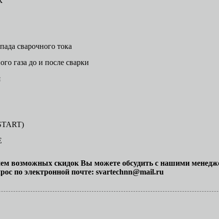
Х"
пада сварочного тока
го газа до и после сварки
я
 START)
E
нием возможных скидок Вы можете обсудить с нашими менед
рос по электронной почте:
svartechnn@mail.ru