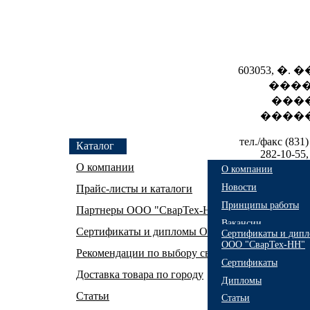
603053, �.
����
���
�����
тел./факс (831)
Каталог
282-10-55,
evx1
О компании
О компании
Новости
Прайс-листы и каталоги
Принципы работы
Партнеры ООО "СварТех-НН"
Вакансии
Сертификаты и дипломы ООО "СварТех-НН"
Сертификаты и дип
ООО "СварТех-НН"
Рекомендации по выбору сварочного оборудова
Сертификаты
Доставка товара по городу
Дипломы
Статьи
Статьи