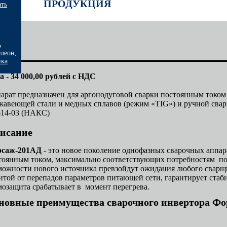
ПРОДУКЦИЯ
ать
ь
леон,
ика
а - 34 000,00 рублей с НДС
арат предназначен для аргонодуговой сварки постоянным током 
жавеющей стали и медных сплавов (режим «TIG») и ручной сва
614-03 (НАКС)
исание
рсаж-201АД
- это новое поколение однофазных сварочных аппар
тоянным током, максимально соответствующих потребностям по
можности нового источника превзойдут ожидания любого свар
итой от перепадов параметров питающей сети, гарантирует стаби
мозащита срабатывает в момент перегрева.
новные преимущества сварочного инвертора Фо