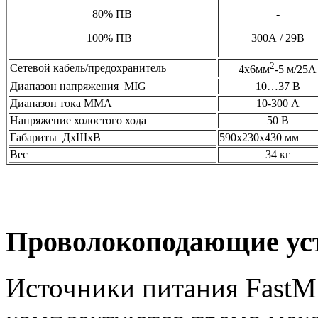
80% ПВ
-
100% ПВ
300А / 29В
2
Сетевой кабель/предохранитель
4х6мм
-5 м/25А
Диапазон напряжения MIG
10…37 В
Диапазон тока ММА
10-300 А
Напряжение холостого хода
50 В
Габариты ДхШхВ
590х230х430 мм
Вес
34 кг
Проволокоподающие ус
Источники питания FastM